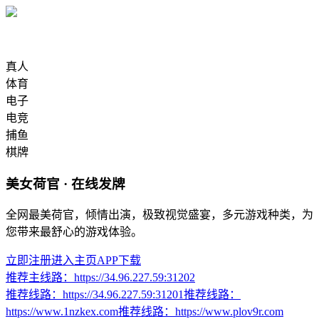
真人
体育
电子
电竞
捕鱼
棋牌
美女荷官 · 在线发牌
全网最美荷官，倾情出演，极致视觉盛宴，多元游戏种类，为
您带来最舒心的游戏体验。
立即注册
进入主页
APP下载
推荐主线路：
https://34.96.227.59:31202
推荐线路：
https://34.96.227.59:31201
推荐线路：
https://www.1nzkex.com
推荐线路：
https://www.plov9r.com