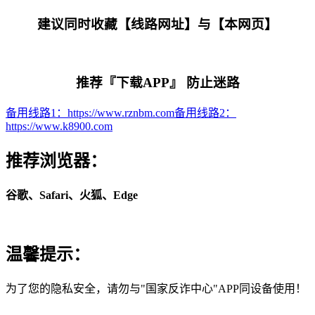
建议同时收藏【线路网址】与【本网页】
推荐『下载APP』 防止迷路
备用线路
1
：
https://www.rznbm.com
备用线路
2
：
https://www.k8900.com
推荐浏览器：
谷歌、Safari、火狐、Edge
温馨提示：
为了您的隐私安全，请勿与"国家反诈中心"APP同设备使用！