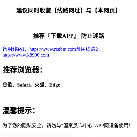
建议同时收藏【线路网址】与【本网页】
推荐『下载APP』 防止迷路
备用线路
1
：
https://www.rznbm.com
备用线路
2
：
https://www.k8900.com
推荐浏览器：
谷歌、Safari、火狐、Edge
温馨提示：
为了您的隐私安全，请勿与"国家反诈中心"APP同设备使用！