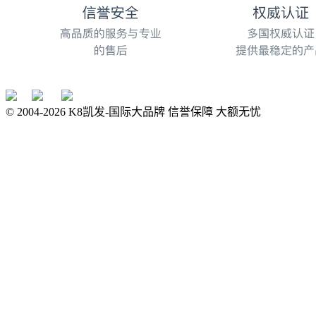
© 2004-
2026
K8凯发-国际大品牌 信誉保障 大额无忧