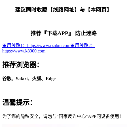
建议同时收藏【线路网址】与【本网页】
推荐『下载APP』 防止迷路
备用线路
1
：
https://www.rznbm.com
备用线路
2
：
https://www.k8900.com
推荐浏览器：
谷歌、Safari、火狐、Edge
温馨提示：
为了您的隐私安全，请勿与"国家反诈中心"APP同设备使用！