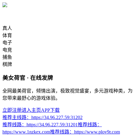
真人
体育
电子
电竞
捕鱼
棋牌
美女荷官 · 在线发牌
全网最美荷官，倾情出演，极致视觉盛宴，多元游戏种类，为
您带来最舒心的游戏体验。
立即注册
进入主页
APP下载
推荐主线路：
https://34.96.227.59:31202
推荐线路：
https://34.96.227.59:31201
推荐线路：
https://www.1nzkex.com
推荐线路：
https://www.plov9r.com