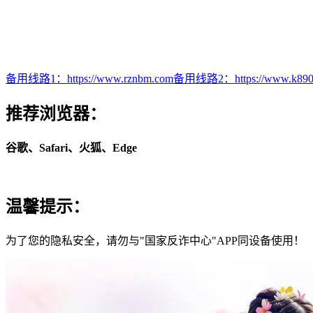
备用线路
1
：
https://www.rznbm.com
备用线路
2
：
https://www.k89
推荐浏览器：
谷歌、Safari、火狐、Edge
温馨提示：
为了您的隐私安全，请勿与"国家反诈中心"APP同设备使用！